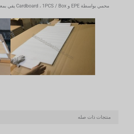
محمي بواسطة EPE و Cardboard ، 1PCS / Box يفي بمعايير ISTA-3A.
منتجات ذات صله