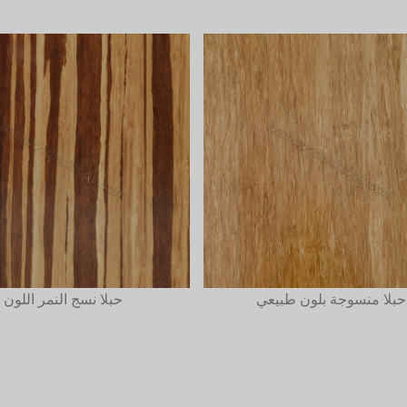
حبلا منسوجة بلون طبيعي
حبلا نسج النمر اللون