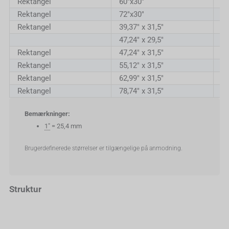
Rektangel
60"x30"
1
Rektangel
72"x30"
18
Rektangel
39,37" x 31,5"
1
47,24" x 29,5"
1
Rektangel
47,24" x 31,5"
1
Rektangel
55,12" x 31,5"
1
Rektangel
62,99" x 31,5"
1
Rektangel
78,74" x 31,5"
2
Bemærkninger:
1"
= 25,4 mm
Brugerdefinerede størrelser er tilgængelige på anmodning.
Struktur