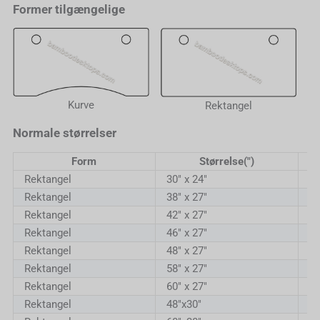
Former tilgængelige
Kurve
Rektangel
Normale størrelser
Form
Størrelse(")
Rektangel
30" x 24"
7
Rektangel
38" x 27"
96
Rektangel
42" x 27"
10
Rektangel
46" x 27"
11
Rektangel
48" x 27"
12
Rektangel
58" x 27"
14
Rektangel
60" x 27"
1
Rektangel
48"x30"
12