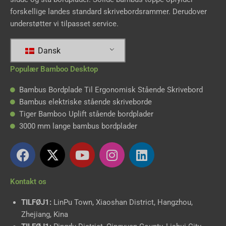
forskellige landes standard skrivebordsrammer. Derudover
understøtter vi tilpasset service.
Dansk
Populær Bamboo Desktop
Bambus Bordplade Til Ergonomisk Stående Skrivebord
Bambus elektriske stående skriveborde
Tiger Bamboo Uplift stående bordplader
3000 mm lange bambus bordplader
F
X
Y
I
L
a
-
o
n
i
c
t
u
s
n
Kontakt os
e
w
t
t
k
b
i
u
a
e
TILFØJ1:
LinPu Town, Xiaoshan District, Hangzhou,
o
t
b
g
d
Zhejiang, Kina
o
t
e
r
i