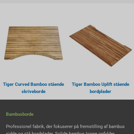
Tiger Curved Bamboo stående
Tiger Bamboo Uplift stående
skriveborde
bordplader
Bambusborde
Professionel fabrik, der fokuserer på fremstilling af bambus
sidde og stå bordplader. Solide bambus toppe opfylder