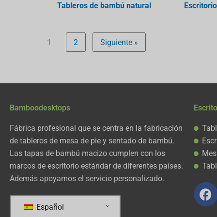
Tableros de bambú natural
Escritori
1
2
Siguiente »
Bamboodesktops
Escrit
Fábrica profesional que se centra en la fabricación
Tabl
de tableros de mesa de pie y sentado de bambú.
Escr
Las tapas de bambú macizo cumplen con los
Mesa
marcos de escritorio estándar de diferentes países.
Tab
Además apoyamos el servicio personalizado.
F
a
Español
c