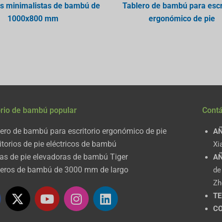
os minimalistas de bambú de
Tablero de bambú para escr
1000x800 mm
ergonómico de pie
orio de bambú popular
Cont
ero de bambú para escritorio ergonómico de pie
AÑ
itorios de pie eléctricos de bambú
Xi
s de pie elevadoras de bambú Tiger
AÑ
leros de bambú de 3000 mm de largo
de
Zh
X
Y
I
L
TE
-
o
n
i
CO
t
u
s
n