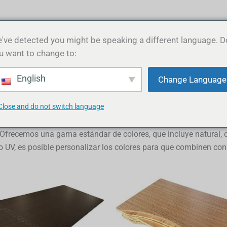
Productos
Sobre nosotros
Por qué el bambú
've detected you might be speaking a different language. D
u want to change to:
English
Change Language
Close and do not switch language
stética limpia y lineal, ideal para escritorios modernos de altu
tura de su escritorio, ofrecemos servicios de personalización c
Ofrecemos una gama estándar de colores, que incluye natural, c
UV, es posible personalizar los colores para que combinen con l