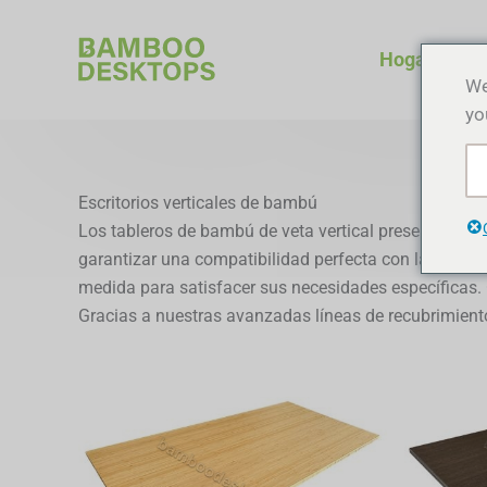
Ir
al
Hogar
contenido
We
yo
Escritorios verticales de bambú
Los tableros de bambú de veta vertical presentan una e
garantizar una compatibilidad perfecta con la estruc
medida para satisfacer sus necesidades específicas. 
Gracias a nuestras avanzadas líneas de recubrimiento 