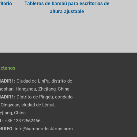
itorio
Tableros de bambú para escritorios de
altura ajustable
áctenos
ADIR1:
Ciudad de LinPu, distrito de
aoshan, Hangzhou, Zhejiang, China
ADIR1:
Distrito de Pingdu, condado
 Qingyuan, ciudad de Lishui,
ejiang, China
L:
+86-13372562466
RREO:
info@bamboodesktops.com