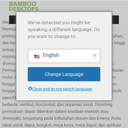
Lewati
ke
konten
We've detected you might be
Meja Kerja Bambu
speaking a different language. Do
Permukaan meja bambu adalah salah satu produk bambu
you want to change to:
premium kami, yang menggabungkan keberlanjutan, daya tahan,
dan keindahan alami. Dibuat dari bahan bambu berkualitas tinggi,
setiap permukaan meja memiliki konstruksi multi-lapisan
English
minimal tiga lapisan bambu, dengan struktur yang dapat
disesuaikan untuk berbagai aplikasi dan kebutuhan proyek.
Permukaan meja bambu standar kami tersedia dalam ketebalan
Change Language
mulai dari 25mm hingga 50mm, dengan panjang maksimum
hingga 4000mm tanpa sambungan jari dan lebar dari 500mm
Close and do not switch language
hingga 1220mm. Ukuran khusus juga tersedia untuk memenuhi
spesifikasi Anda. Kami menawarkan tiga gaya serat yang
berbeda: vertikal, horizontal, dan anyaman serat. Finishing
permukaan dapat diberikan dalam keadaan mentah atau
diminyaki, tergantung pada kebutuhan desain dan kinerja Anda.
Ideal untuk dapur, bengkel, meja kerja, meja dapur, dan aplikasi