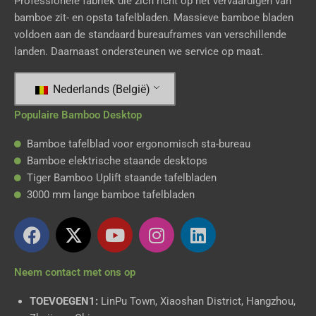
Professionele fabriek die zich richt op het vervaardigen van
bamboe zit- en opsta tafelbladen. Massieve bamboe bladen
voldoen aan de standaard bureauframes van verschillende
landen. Daarnaast ondersteunen we service op maat.
Nederlands (België)
Populaire Bamboo Desktop
Bamboe tafelblad voor ergonomisch sta-bureau
Bamboe elektrische staande desktops
Tiger Bamboo Uplift staande tafelbladen
3000 mm lange bamboe tafelbladen
F
X
Y
I
L
a
-
o
n
i
c
t
u
s
n
Neem contact met ons op
e
w
t
t
k
b
i
u
a
e
TOEVOEGEN1:
LinPu Town, Xiaoshan District, Hangzhou,
o
t
b
g
d