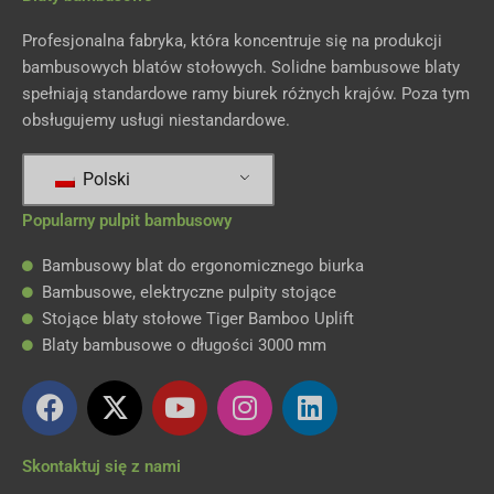
Profesjonalna fabryka, która koncentruje się na produkcji
bambusowych blatów stołowych. Solidne bambusowe blaty
spełniają standardowe ramy biurek różnych krajów. Poza tym
obsługujemy usługi niestandardowe.
Polski
Popularny pulpit bambusowy
Bambusowy blat do ergonomicznego biurka
Bambusowe, elektryczne pulpity stojące
Stojące blaty stołowe Tiger Bamboo Uplift
Blaty bambusowe o długości 3000 mm
F
X
y
I
L
a
-
o
n
i
c
t
u
s
n
Skontaktuj się z nami
e
w
t
t
k