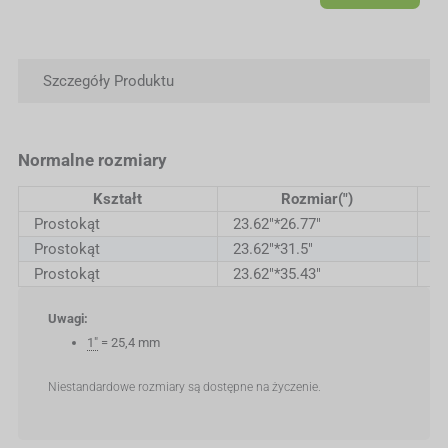
Alternative:
Szczegóły Produktu
Normalne rozmiary
Kształt
Rozmiar(")
Prostokąt
23.62"*26.77"
6
Prostokąt
23.62"*31.5"
6
Prostokąt
23.62"*35.43"
6
Uwagi:
1"
= 25,4 mm
Niestandardowe rozmiary są dostępne na życzenie.