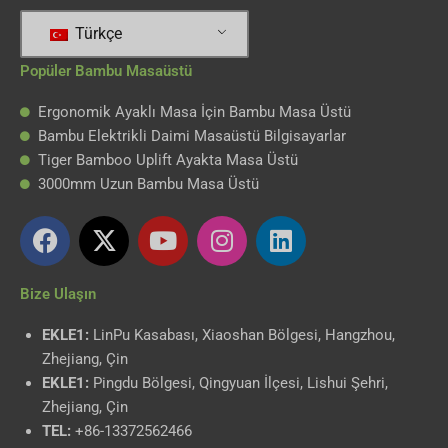
Türkçe
Popüler Bambu Masaüstü
Ergonomik Ayaklı Masa İçin Bambu Masa Üstü
Bambu Elektrikli Daimi Masaüstü Bilgisayarlar
Tiger Bamboo Uplift Ayakta Masa Üstü
3000mm Uzun Bambu Masa Üstü
F
X
Y
i
L
a
-
o
n
i
c
t
u
s
n
Bize Ulaşın
e
w
t
t
k
b
i
u
a
e
EKLE1:
LinPu Kasabası, Xiaoshan Bölgesi, Hangzhou,
o
t
b
g
d
Zhejiang, Çin
o
t
e
r
i
EKLE1:
Pingdu Bölgesi, Qingyuan İlçesi, Lishui Şehri,
k
e
a
n
Zhejiang, Çin
r
m
TEL:
+86-13372562466