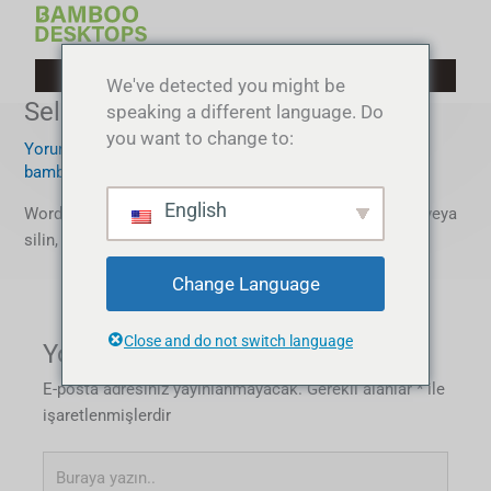
İçeriğe
atla
We've detected you might be
Selam Dünya!
speaking a different language. Do
you want to change to:
Yorum bırakın
/
kategorize edilmemiş
/ Yazan
bambumasaüstüler
English
WordPress'e hoş geldiniz. Bu ilk mesajınız. Düzenleyin veya
silin, ardından yazmaya başlayın!
Change Language
Close and do not switch language
Yorum bırakın
E-posta adresiniz yayınlanmayacak.
Gerekli alanlar
*
ile
işaretlenmişlerdir
Buraya
yazın..