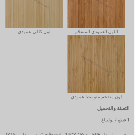
اللون العمودي المتفحّم
لون كاكي عمودي
لون متفحم متوسط عمودي
التعبئة والتحميل
1 قطع / بوليباغ
محمي بواسطة EPE و Cardboard ، 1PCS / Box يفي بمعايير ISTA-