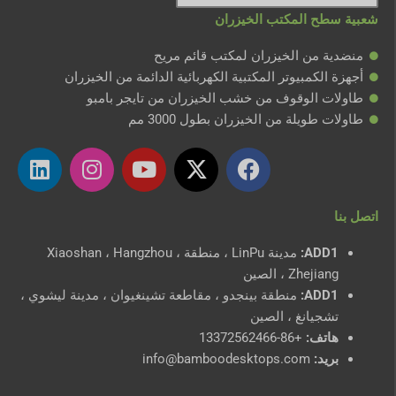
شعبية سطح المكتب الخيزران
منضدية من الخيزران لمكتب قائم مريح
أجهزة الكمبيوتر المكتبية الكهربائية الدائمة من الخيزران
طاولات الوقوف من خشب الخيزران من تايجر بامبو
طاولات طويلة من الخيزران بطول 3000 مم
ف
ا
م
ا
ي
ي
ك
و
ن
ن
س
س
ق
س
ك
اتصل بنا
ب
ت
ع
ت
د
و
و
ي
غ
ي
ADD1:
مدينة LinPu ، منطقة Xiaoshan ، Hangzhou ،
ك
ي
و
ر
ن
Zhejiang ، الصين
ت
ت
ا
ADD1:
منطقة بينجدو ، مقاطعة تشينغيوان ، مدينة ليشوي ،
ر
ي
م
تشجيانغ ، الصين
و
هاتف:
+86-13372562466
ب
بريد:
info@bamboodesktops.com