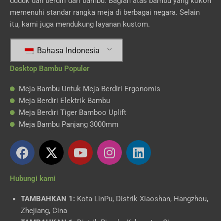
duduk dan berdiri dari bambu. Bagian atas bambu yang kokoh
memenuhi standar rangka meja di berbagai negara. Selain
itu, kami juga mendukung layanan kustom.
Bahasa Indonesia
Desktop Bambu Populer
Meja Bambu Untuk Meja Berdiri Ergonomis
Meja Berdiri Elektrik Bambu
Meja Berdiri Tiger Bamboo Uplift
Meja Bambu Panjang 3000mm
I
T
Y
I
L
n
w
o
n
i
d
i
u
s
n
Hubungi kami
o
t
t
t
k
n
t
u
a
e
TAMBAHKAN 1:
Kota LinPu, Distrik Xiaoshan, Hangzhou,
e
e
b
g
d
Zhejiang, Cina
s
r
e
r
i