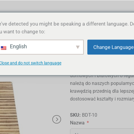
Produkty
O nas
Dlaczego bambus
Fil
've detected you might be speaking a different language. D
u want to change to:
English
Change Language
Zakrzywione bambus
Close and do not switch language
BAMBOO DESKTOPS produkuje 
domowych i biurowych o regu
należą do naszych popularnych
krawędzią przednią dla lepsze
dostosować kształty i rozmiar
SKU:
BDT-10
Nazwa