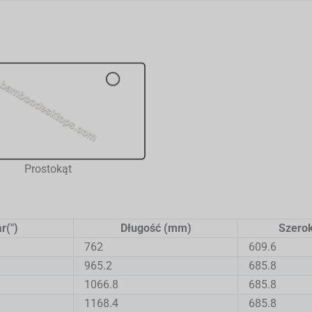
Prostokąt
r(")
Długość (mm)
Szero
762
609.6
965.2
685.8
1066.8
685.8
1168.4
685.8