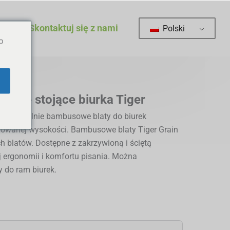
my
Skontaktuj się z nami
Polski
o
owe stojące biurka Tiger
specjalnie bambusowe blaty do biurek
lowanej wysokości. Bambusowe blaty Tiger Grain
 blatów. Dostępne z zakrzywioną i ściętą
j ergonomii i komfortu pisania. Można
y do ram biurek.