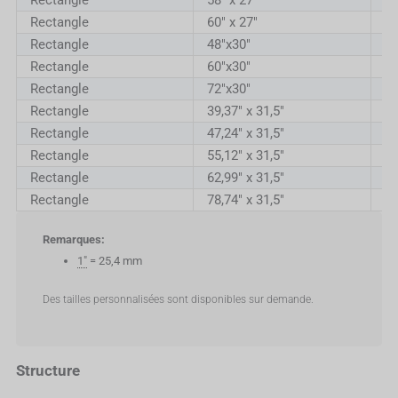
Rectangle
60" x 27"
1
Rectangle
48"x30"
12
Rectangle
60"x30"
1
Rectangle
72"x30"
18
Rectangle
39,37" x 31,5"
1
Rectangle
47,24" x 31,5"
1
Rectangle
55,12" x 31,5"
1
Rectangle
62,99" x 31,5"
1
Rectangle
78,74" x 31,5"
2
Remarques:
1"
= 25,4 mm
Des tailles personnalisées sont disponibles sur demande.
Structure