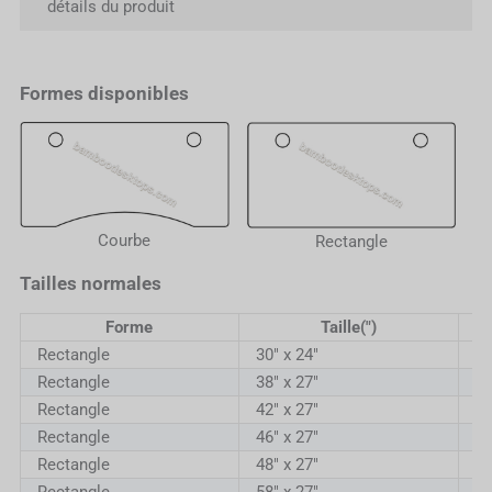
détails du produit
Formes disponibles
Courbe
Rectangle
Tailles normales
Forme
Taille(")
Rectangle
30" x 24"
7
Rectangle
38" x 27"
96
Rectangle
42" x 27"
10
Rectangle
46" x 27"
11
Rectangle
48" x 27"
12
Rectangle
58" x 27"
14