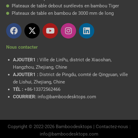
Plateaux de table debout surélevés en bambou Tiger
Plateaux de table en bambou de 3000 mm de long
F
X
Y
I
L
a
-
o
n
i
c
t
u
s
n
Nous contacter
e
w
t
t
k
b
i
u
a
e
AJOUTER1 :
Ville de LinPu, district de Xiaoshan,
o
t
b
g
d
Hangzhou, Zhejiang, Chine
o
t
e
r
i
AJOUTER1 :
District de Pingdu, comté de Qingyuan, ville
k
e
a
n
de Lishui, Zhejiang, Chine
r
m
TÉL :
+86-13372562466
COURRIER:
info@bamboodesktops.com
Copyright © 2022-2026 Bamboodesktops | Contactez-nous :
info@bamboodesktops.com