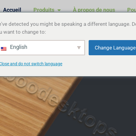
Accueil
Produits
À propos de nous
Pou
've detected you might be speaking a different language. D
u want to change to:
English
Change Language
Close and do not switch language