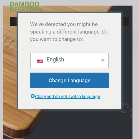
Preskočiť
na
obsah
We've detected you might be
speaking a different language. Do
you want to change to:
English
Change Language
Close and do not switch language