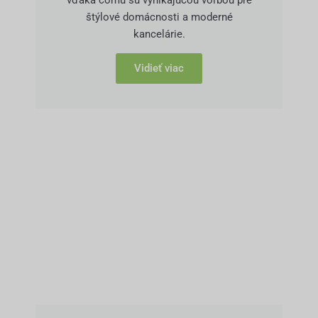
vďaka čomu sú vynikajúcou voľbou pre
štýlové domácnosti a moderné
kancelárie.
Vidieť viac