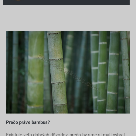
BAMBUSOVÉ ERGO
DOSKY
tvary, štruktúry, veľkosti k
dispozícii na prispôsobenie
Prispôsobené teraz
Prečo práve bambus?
Existuje veľa dobrých dôvodov, prečo by sme si mali vybrať