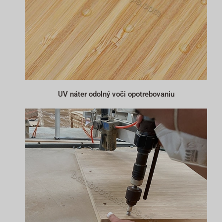
UV náter odolný voči opotrebovaniu