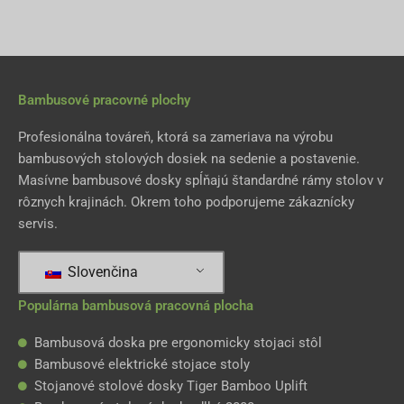
A
l
t
e
Bambusové pracovné plochy
r
n
Profesionálna továreň, ktorá sa zameriava na výrobu
a
bambusových stolových dosiek na sedenie a postavenie.
t
Masívne bambusové dosky spĺňajú štandardné rámy stolov v
i
rôznych krajinách. Okrem toho podporujeme zákaznícky
v
servis.
e
:
Slovenčina
Populárna bambusová pracovná plocha
Bambusová doska pre ergonomicky stojaci stôl
Bambusové elektrické stojace stoly
Stojanové stolové dosky Tiger Bamboo Uplift