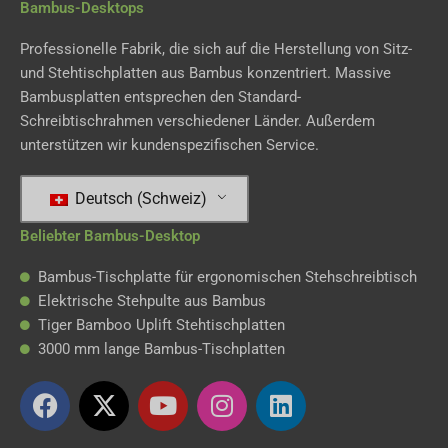
Bambus-Desktops
Professionelle Fabrik, die sich auf die Herstellung von Sitz-
und Stehtischplatten aus Bambus konzentriert. Massive
Bambusplatten entsprechen den Standard-
Schreibtischrahmen verschiedener Länder. Außerdem
unterstützen wir kundenspezifischen Service.
Deutsch (Schweiz)
Beliebter Bambus-Desktop
Bambus-Tischplatte für ergonomischen Stehschreibtisch
Elektrische Stehpulte aus Bambus
Tiger Bamboo Uplift Stehtischplatten
3000 mm lange Bambus-Tischplatten
F
X
Y
I
L
a
-
o
n
i
c
T
u
s
n