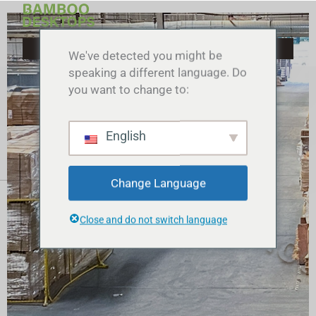
Zum
Inhalt
springen
We've detected you might be
speaking a different language. Do
you want to change to:
English
Change Language
Close and do not switch language