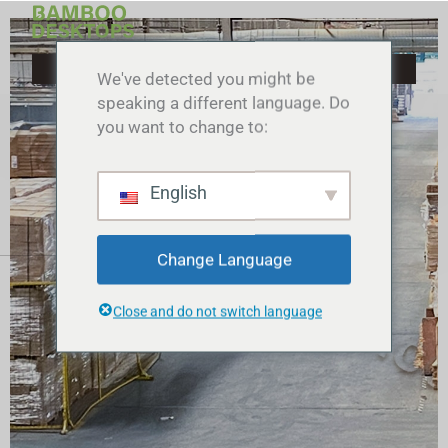
Перейти
к
содержимому
We've detected you might be
speaking a different language. Do
you want to change to:
English
Change Language
Close and do not switch language