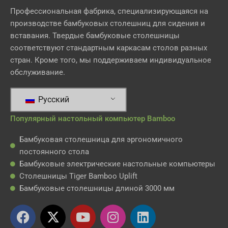
Профессиональная фабрика, специализирующаяся на
производстве бамбуковых столешниц для сидения и
вставания. Твердые бамбуковые столешницы
соответствуют стандартным каркасам столов разных
стран. Кроме того, мы поддерживаем индивидуальное
обслуживание.
Русский
Популярный настольный компьютер Bamboo
Бамбуковая столешница для эргономичного
постоянного стола
Бамбуковые электрические настольные компьютеры
Столешницы Tiger Bamboo Uplift
Бамбуковые столешницы длиной 3000 мм
Ф
X
Y
И
L
е
-
o
н
i