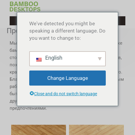
Перейти
к
содержимому
We've detected you might be
Продукция
speaking a different language. Do
you want to change to:
Мы специализируемся на производстве и поставке
бамбуковых столешниц высшего качества для
English
стоячих столов, офисных столов, гаражных столов,
походных столов, переносных столиков для
красного вина, складных столов и многого другого.
Change Language
Благодаря современному оборудованию и опытным
работникам наши бамбуковые столешницы могут
быть настроены по текстуре, цветам, формам и
Close and do not switch language
другим деталям в соответствии с вашими
предпочтениями.