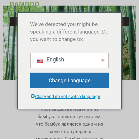
Перейти
к
содержимому
We've detected you might be
speaking a different language. Do
you want to change to:
English
Change Language
Почему бамбук
ПОЧЕМУ БАМБУК
Close and do not switch language
Мы специализируемся на
Устойчивый и экономичный
вариант для настольных
производстве изделий из
компьютеров
бамбука, поскольку считаем,
что бамбук является одним из
самых популярных
материалов. Бамбук не только