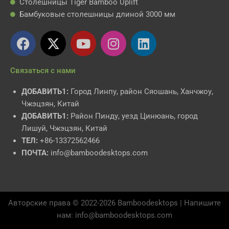
Столешницы Tiger Bamboo Uplift
Бамбуковые столешницы длиной 3000 мм
Ф
X
Y
И
L
е
-
o
н
i
й
т
u
с
n
Связаться с нами
с
в
T
т
k
б
и
u
а
e
ДОБАВИТЬ1:
Город Линпу, район Сяошань, Ханчжоу,
у
т
b
г
d
Чжэцзян, Китай
к
т
e
р
i
ДОБАВИТЬ1:
Район Пинду, уезд Цинюань, город
е
а
n
Лишуй, Чжэцзян, Китай
р
м
ТЕЛ:
+86-13372562466
ПОЧТА:
info@bamboodesktops.com
Авторские права © 2022-2026 Bamboodesktops | Напишите
нам: info@bamboodesktops.com