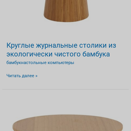
Круглые журнальные столики из
экологически чистого бамбука
бамбукнастольные компьютеры
Читать далее »
Круглые
журнальные
столики
из
бамбука