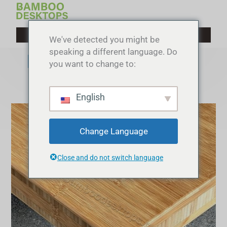
Перейти
к
содержимому
We've detected you might be
speaking a different language. Do
Продукция
you want to change to:
English
Изготовленные
на
Change Language
заказ
бамбуковые
столешницы
Close and do not switch language
для
деревообработки