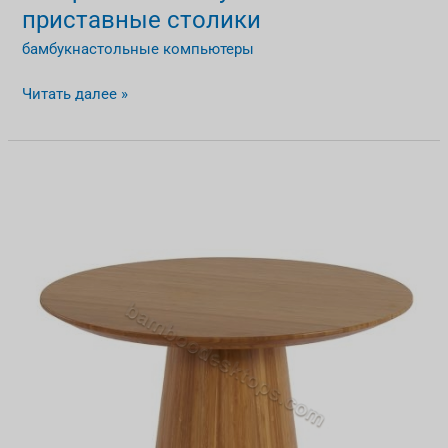
приставные столики
бамбукнастольные компьютеры
Читать далее »
Круглые
журнальные
столики
из
экологически
чистого
бамбука