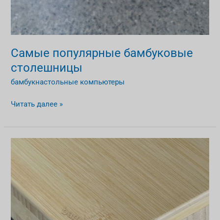
Самые популярные бамбуковые
столешницы
бамбукнастольные компьютеры
Читать далее »
Натуральные
бамбуковые
столешницы
для
гаражей