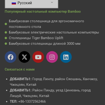
Русский
Популярный настольный компьютер Bamboo
Бамбуковая столешница для эргономичного
постоянного стола
Бамбуковые электрические настольные компьютеры
Столешницы Tiger Bamboo Uplift
Бамбуковые столешницы длиной 3000 мм
Ф
X
Y
И
L
е
-
o
н
i
й
т
u
с
n
Связаться с нами
с
в
T
т
k
б
и
u
а
e
ДОБАВИТЬ1:
Город Линпу, район Сяошань, Ханчжоу,
у
т
b
г
d
Чжэцзян, Китай
к
т
e
р
i
ДОБАВИТЬ1:
Район Пинду, уезд Цинюань, город
е
а
n
Лишуй, Чжэцзян, Китай
р
м
ТЕЛ:
+86-13372562466