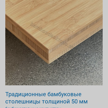
столешницы
толщиной
50
мм
Традиционные бамбуковые
столешницы толщиной 50 мм