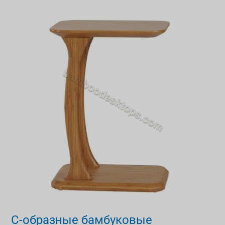
С-
образные
бамбуковые
приставные
столики
С-образные бамбуковые